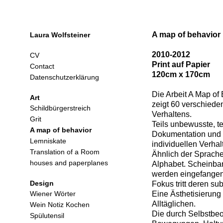
A map of behavior
Laura Wolfsteiner
2010-2012
CV
Print auf Papier
Contact
120cm x 170cm
Datenschutzerklärung
Die Arbeit A Map of
Art
zeigt 60 verschied
Schildbürgerstreich
Verhaltens.
Grit
Teils unbewusste, t
A map of behavior
Dokumentation und i
Lemniskate
individuellen Verha
Translation of a Room
Ähnlich der Sprache
houses and paperplanes
Alphabet. Scheinba
werden eingefangen 
Design
Fokus tritt deren su
Wiener Wörter
Eine Ästhetisierung
Alltäglichen.
Wein Notiz Kochen
Die durch Selbstb
Spülutensil